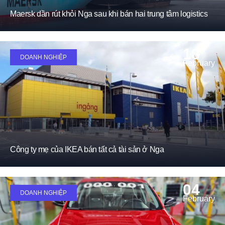
Maersk dần rút khỏi Nga sau khi bán hai trung tâm logistics
18
DOANH NGHIỆP
February
Công ty mẹ của IKEA bán tất cả tài sản ở Nga
04
DOANH NGHIỆP
February