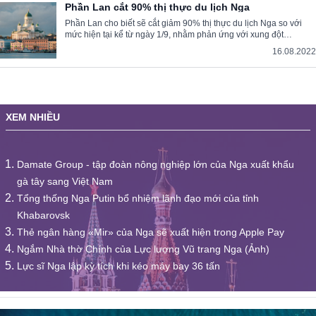
Phần Lan cắt 90% thị thực du lịch Nga
Phần Lan cho biết sẽ cắt giảm 90% thị thực du lịch Nga so với
mức hiện tại kể từ ngày 1/9, nhằm phản ứng với xung đột
Ukraine.
16.08.2022
XEM NHIỀU
Damate Group - tập đoàn nông nghiệp lớn của Nga xuất khẩu
gà tây sang Việt Nam
Tổng thống Nga Putin bổ nhiệm lãnh đạo mới của tỉnh
Khabarovsk
Thẻ ngân hàng «Mir» của Nga sẽ xuất hiện trong Apple Pay
Ngắm Nhà thờ Chính của Lực lượng Vũ trang Nga (Ảnh)
Lực sĩ Nga lập kỳ tích khi kéo máy bay 36 tấn