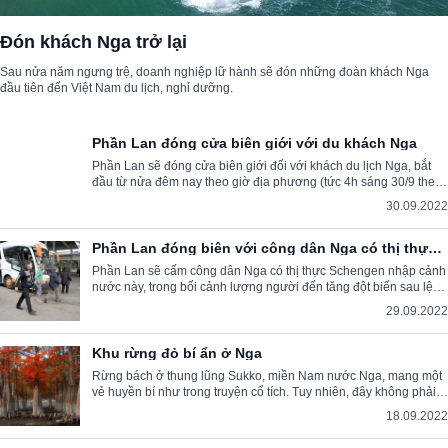
Đón khách Nga trở lại
Sau nửa năm ngưng trệ, doanh nghiệp lữ hành sẽ đón những đoàn khách Nga
đầu tiên đến Việt Nam du lịch, nghỉ dưỡng.
Phần Lan đóng cửa biên giới với du khách Nga
Phần Lan sẽ đóng cửa biên giới đối với khách du lịch Nga, bắt
đầu từ nửa đêm nay theo giờ địa phương (tức 4h sáng 30/9 theo
giờ Việt Nam).
30.09.2022
Phần Lan đóng biên với công dân Nga có thị thực
Schengen
Phần Lan sẽ cấm công dân Nga có thị thực Schengen nhập cảnh
nước này, trong bối cảnh lượng người đến tăng đột biến sau lệnh
động viên quân.
29.09.2022
Khu rừng đỏ bí ẩn ở Nga
Rừng bách ở thung lũng Sukko, miền Nam nước Nga, mang một
vẻ huyền bí như trong truyện cổ tích. Tuy nhiên, đây không phải
khu rừng tự nhiên. Nó được tạo nên từ bàn tay con người.
18.09.2022