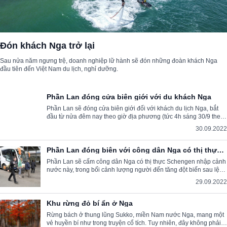
Đón khách Nga trở lại
Sau nửa năm ngưng trệ, doanh nghiệp lữ hành sẽ đón những đoàn khách Nga
đầu tiên đến Việt Nam du lịch, nghỉ dưỡng.
Phần Lan đóng cửa biên giới với du khách Nga
Phần Lan sẽ đóng cửa biên giới đối với khách du lịch Nga, bắt
đầu từ nửa đêm nay theo giờ địa phương (tức 4h sáng 30/9 theo
giờ Việt Nam).
30.09.2022
Phần Lan đóng biên với công dân Nga có thị thực
Schengen
Phần Lan sẽ cấm công dân Nga có thị thực Schengen nhập cảnh
nước này, trong bối cảnh lượng người đến tăng đột biến sau lệnh
động viên quân.
29.09.2022
Khu rừng đỏ bí ẩn ở Nga
Rừng bách ở thung lũng Sukko, miền Nam nước Nga, mang một
vẻ huyền bí như trong truyện cổ tích. Tuy nhiên, đây không phải