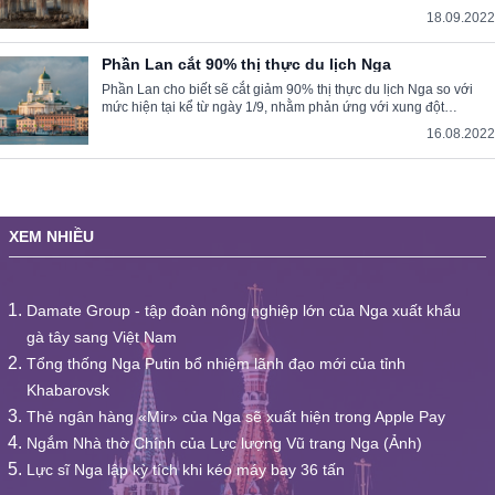
khu rừng tự nhiên. Nó được tạo nên từ bàn tay con người.
18.09.2022
Phần Lan cắt 90% thị thực du lịch Nga
Phần Lan cho biết sẽ cắt giảm 90% thị thực du lịch Nga so với
mức hiện tại kể từ ngày 1/9, nhằm phản ứng với xung đột
Ukraine.
16.08.2022
XEM NHIỀU
Damate Group - tập đoàn nông nghiệp lớn của Nga xuất khẩu
gà tây sang Việt Nam
Tổng thống Nga Putin bổ nhiệm lãnh đạo mới của tỉnh
Khabarovsk
Thẻ ngân hàng «Mir» của Nga sẽ xuất hiện trong Apple Pay
Ngắm Nhà thờ Chính của Lực lượng Vũ trang Nga (Ảnh)
Lực sĩ Nga lập kỳ tích khi kéo máy bay 36 tấn