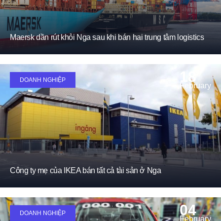
Maersk dần rút khỏi Nga sau khi bán hai trung tâm logistics
18
DOANH NGHIỆP
February
Công ty mẹ của IKEA bán tất cả tài sản ở Nga
04
DOANH NGHIỆP
February