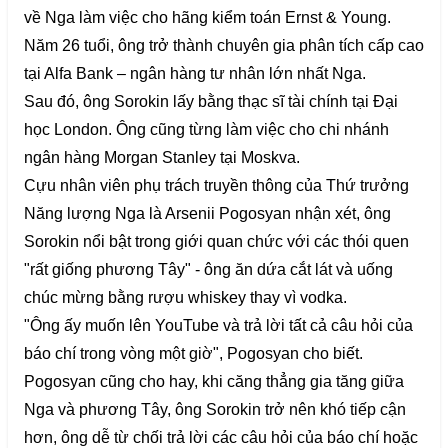
về Nga làm việc cho hãng kiểm toán Ernst & Young.
Năm 26 tuổi, ông trở thành chuyên gia phân tích cấp cao
tại Alfa Bank – ngân hàng tư nhân lớn nhất Nga.
Sau đó, ông Sorokin lấy bằng thạc sĩ tài chính tại Đại
học London. Ông cũng từng làm việc cho chi nhánh
ngân hàng Morgan Stanley tại Moskva.
Cựu nhân viên phụ trách truyền thông của Thứ trưởng
Năng lượng Nga là Arsenii Pogosyan nhận xét, ông
Sorokin nổi bật trong giới quan chức với các thói quen
"rất giống phương Tây" - ông ăn dứa cắt lát và uống
chúc mừng bằng rượu whiskey thay vì vodka.
"Ông ấy muốn lên YouTube và trả lời tất cả câu hỏi của
báo chí trong vòng một giờ", Pogosyan cho biết.
Pogosyan cũng cho hay, khi căng thẳng gia tăng giữa
Nga và phương Tây, ông Sorokin trở nên khó tiếp cận
hơn, ông dễ từ chối trả lời các câu hỏi của báo chí hoặc