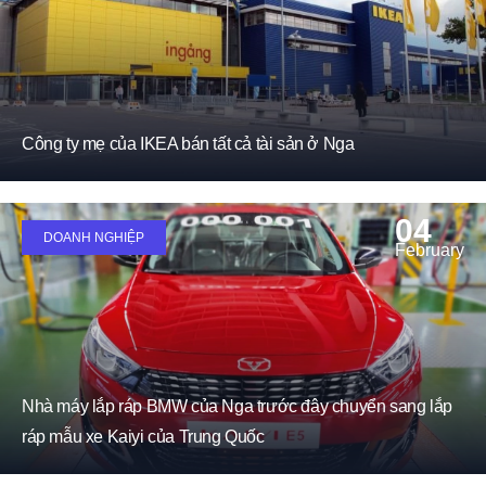
Công ty mẹ của IKEA bán tất cả tài sản ở Nga
04
DOANH NGHIỆP
February
Nhà máy lắp ráp BMW của Nga trước đây chuyển sang lắp
ráp mẫu xe Kaiyi của Trung Quốc