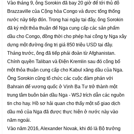
Vào tháng 9, ông Sorokin đã bay 20 giờ để tới thủ đô
Brazzaville của Cộng hòa Congo và được tổng thống
nước này tiếp đón. Trong hai ngày tại đây, ông Sorokin
đã ký một thỏa thuận để Nga cung cấp các sản phẩm
dầu cho Congo, đồng thời cho phép hai công ty Nga xây
dựng một đường ống trị giá 850 triệu USD tại đây.
Tháng trước, ông đã tiếp phái đoàn từ Afghanistan.
Chính quyền Taliban và Điện Kremlin sau đó công bố
một thỏa thuận cung cấp cho Kabul xăng dầu của Nga.
Ông Sorokin cũng tổ chức các cuộc đàm phán với
Bahrain để vương quốc ở Vịnh Ba Tư trở thành một
trung tâm buôn bán dầu Nga - WSJ trích dẫn các nguồn
tin cho hay. Hồ sơ hải quan cho thấy một số giao dịch
dầu mỏ của Nga đã được thực hiện ở nước này vào
năm ngoái.
Vào năm 2016, Alexander Novak, khi đó là Bộ trưởng