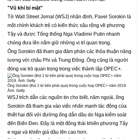
"Vũ khí bí mật"
Tờ Wall Street Jornal (WSJ) nhận định, Pavel Sorokin là
một chính khách trẻ có kiến thức sâu rộng về phương
Tây và được Tổng thống Nga Vladimir Putin nhanh
chóng đưa lên nắm giữ những vị trí quan trọng.
Ông Sorokin đã tham gia đàm phán các thỏa thuận năng
lượng với châu Phi và Trung Đông. Ông cũng là người
đóng vai trò quan trọng trong việc thành lập OPEC+.
Ông Sorokin (thứ 2 từ bên phải qua) trong cuộc họp OPEC+ năm 2019.
Ảnh: Getty
WSJ trích dẫn các nguồn tin cho biết, năm ngoái, ông
Sorokin đã tham gia vào việc nhấn mạnh tác động của
thiệt hại đối với đường ống dẫn dầu do Nga kiểm soát
đến Biển Đen. Đây là một động thái khiến phương Tây
e ngại và khiến giá dầu lên cao hơn.