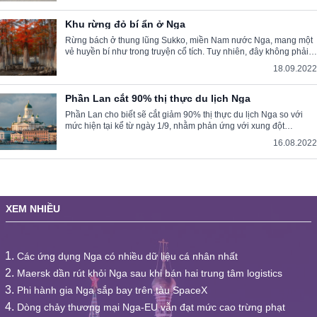
Khu rừng đỏ bí ẩn ở Nga
Rừng bách ở thung lũng Sukko, miền Nam nước Nga, mang một
vẻ huyền bí như trong truyện cổ tích. Tuy nhiên, đây không phải
khu rừng tự nhiên. Nó được tạo nên từ bàn tay con người.
18.09.2022
Phần Lan cắt 90% thị thực du lịch Nga
Phần Lan cho biết sẽ cắt giảm 90% thị thực du lịch Nga so với
mức hiện tại kể từ ngày 1/9, nhằm phản ứng với xung đột
Ukraine.
16.08.2022
XEM NHIỀU
Các ứng dụng Nga có nhiều dữ liệu cá nhân nhất
Maersk dần rút khỏi Nga sau khi bán hai trung tâm logistics
Phi hành gia Nga sắp bay trên tàu SpaceX
Dòng chảy thương mại Nga-EU vẫn đạt mức cao trừng phạt